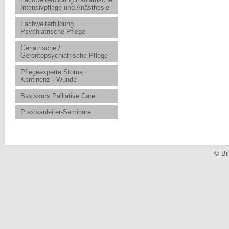
Intensivpflege und Anästhesie
Fachweiterbildung
Psychiatrische Pflege
Geriatrische /
Gerontopsychiatrische Pflege
Pflegeexperte Stoma ·
Kontinenz · Wunde
Basiskurs Palliative Care
Praxisanleiter-Seminare
© Bi