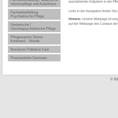
spezialisierter Aufgaben in der Pfl
Intensivpflege und Anästhesie
Links in der Navigation finden Si
Fachweiterbildung
Psychiatrische Pflege
Hinweis:
Unsere Webpage ist umgez
auf der Webpage des Campus der S
Geriatrische /
Gerontopsychiatrische Pflege
Pflegeexperte Stoma ·
Kontinenz · Wunde
Basiskurs Palliative Care
Praxisanleiter-Seminare
© Bi